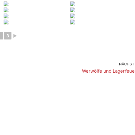
2
3
►
NÄCHST
Werwölfe und Lagerfeue